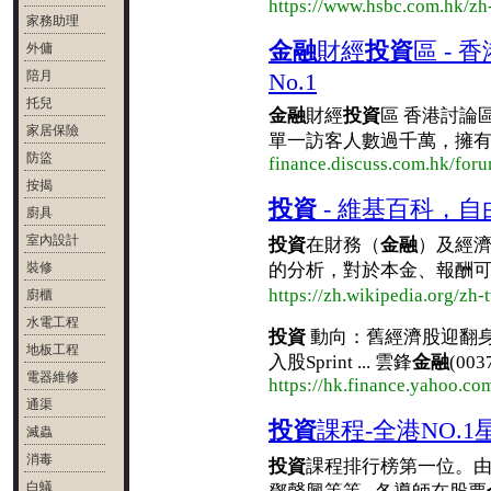
https://www.hsbc.com.hk/zh
家務助理
金融
財經
投資
區 - 香
外傭
陪月
No.1
托兒
金融
財經
投資
區 香港討論
家居保險
單一訪客人數過千萬，擁有超過
防盜
finance.discuss.com.hk/for
按揭
投資
- 維基百科，
廚具
室內設計
投資
在財務（
金融
）及經
裝修
的分析，對於本金、報酬可達
https://zh.wikipedia.org/z
廚櫃
水電工程
投資
動向：舊經濟股迎翻身
地板工程
入股Sprint ... 雲鋒
金融
(003
電器維修
https://hk.finance.yahoo.co
通渠
投資
課程-全港NO.
滅蟲
消毒
投資
課程排行榜第一位。由本
白蟻