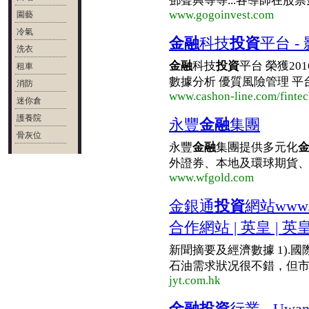
鄧聲興等等...各導師在股票
www.gogoinvest.com
園藝
冷氣
金融
科技
投資
平台 -
洗衣
金融
科技
投資
平台 榮獲20
租車
數據分析 優質風險管理 平
消防
www.cashon-line.com/finte
迷你倉
護養院
永豐
金融
集團
骨灰位
永豐
金融
集團提供多元化
外證券、本地及環球期貨
www.wfgold.com
金銀通
投資
網站www.
合作網站 | 英皇 | 英
新聞摘要及經濟數據 1).國際能
石油需求狀况很不錯，但市場
jyt.com.hk
金融投資
行業 - Uwan