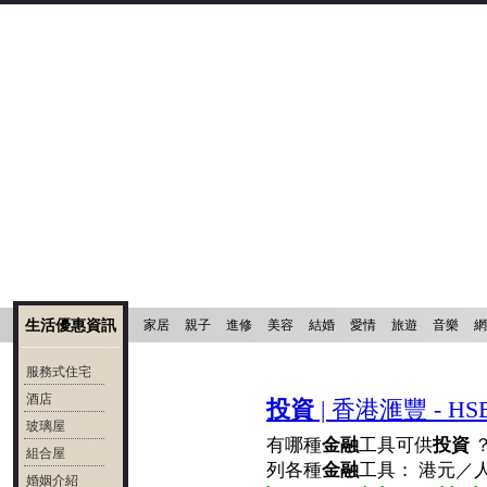
生活優惠資訊
家居
親子
進修
美容
結婚
愛情
旅遊
音樂
網
服務式住宅
酒店
投資
| 香港滙豐 - HSBC
玻璃屋
有哪種
金融
工具可供
投資
？
組合屋
列各種
金融
工具： 港元／人
婚姻介紹