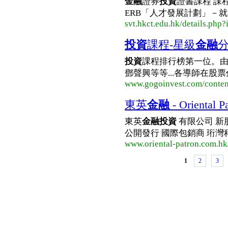
金融
證券
投資
證書課程 課程
ERB「人才發展計劃」－就業掛
svt.hkct.edu.hk/details.php
投資
課程-星級
金融
投資
課程排行榜第一位。由本
鄧聲興等等...各導師在股票
www.gogoinvest.com/conten
東英
金融
- Oriental P
東英
金融投資
有限公司 新
公開發行 國際包銷商 珩灣科
www.oriental-patron.com.hk/
1
2
3