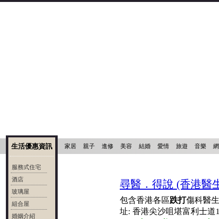
生活優惠資訊
家居
親子
進修
美容
結婚
愛情
旅遊
音樂
網
服務式住宅
酒店
尋醫．得說 (香港醫生
玻璃屋
包含香港各區
跌打
傷科醫生
組合屋
址: 香港尖沙咀堪富利士道1
婚姻介紹