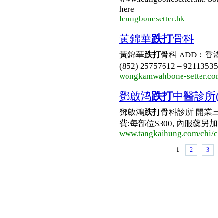
here
leungbonesetter.hk
黃錦華
跌打
骨科
黃錦華
跌打
骨科 ADD：香港
(852) 25757612 – 9
wongkamwahbone-setter.com
鄧啟鸿
跌打
中醫診所
鄧啟鴻
跌打
骨科診所 開業
費:每部位$300, 內服藥另加
www.tangkaihung.com/chi/cl
1
2
3