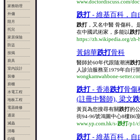
www.doctordiscuss.com/doct
家務助理
跌打
- 維基百科，
外傭
陪月
跌打
，又名中醫 骨傷科。
托兒
在中國武術家，多能以
跌
家居保險
https://zh.wikipedia.org/zh-
防盜
黃錦華
跌打
骨科
按揭
廚具
醫師於60年代跟隨潮洲
跌
室內設計
人診治服務至1979年自行開
wongkamwahbone-setter.co
裝修
廚櫃
跌打
- 香港
跌打
骨傷
水電工程
(註冊中醫師), 梁文
跌
地板工程
電器維修
黃頁為您搜尋有關
跌打
的公
通渠
街94-96號鴻圖中心8樓B6室,
www.yp.com.hk/s-
跌打
/p1/c
滅蟲
消毒
跌打
- 維基百科，
白蟻