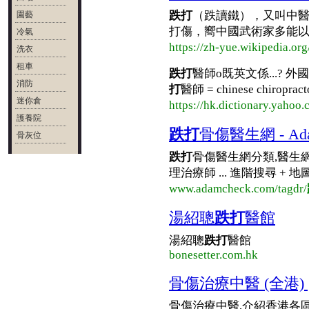
跌打
（跌讀鐵），又叫中醫
園藝
打傷，嚮中國武術家多能
冷氣
https://zh-yue.wikipedia.org
洗衣
租車
跌打
醫師o既英文係...? 
消防
打
醫師 = chinese chiroprac
迷你倉
https://hk.dictionary.yahoo
護養院
跌打
骨傷醫生網 - Ada
骨灰位
跌打
骨傷醫生網分類,醫生
理治療師 ... 進階搜尋 + 地圖
www.adamcheck.com/tagdr/
湯紹聰
跌打
醫館
湯紹聰
跌打
醫館
bonesetter.com.hk
骨傷治療中醫 (全港) | 
骨傷治療中醫,介紹香港各