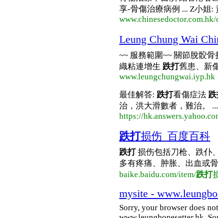
享-骨傷治療病例 ... Z小姐:
www.chinesedoctor.com.hk/c
Leung Chung Wai Ch
~~ 服務範圍~~ 關節脫骹
織粘連增生
跌打
舊患、新傷
www.leungchungwai.iyp.hk
最佳解答:
跌打
看傷症法
跌
治，洪大滑數者，難治。 ...
https://hk.answers.yahoo.
跌打
损伤_百度百科
跌打
损伤包括刀枪、跌仆
多有疼痛、肿胀、出血或骨折
baike.baidu.com/item/
跌打
mysite - www.leungbon
Sorry, your browser does not
www.leungbonesetter.hk. Sor