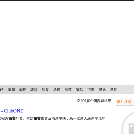
站
電腦
寵物
設計
飲食
送禮
商業
貸款
汽車
健康
運動
12,600,000 個搜尋結果
圖片搜尋
 ClubONE
以完善
婚宴
配套、主題
婚宴
佈置及酒席場地，為一眾新人締造非凡的