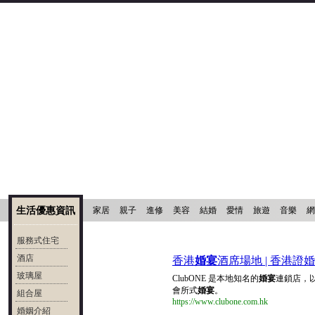
生活優惠資訊
家居
親子
進修
美容
結婚
愛情
旅遊
音樂
網
服務式住宅
酒店
香港
婚宴
酒席場地 | 香港證婚 -
玻璃屋
ClubONE 是本地知名的
婚宴
連鎖店，
會所式
婚宴
。
組合屋
https://www.clubone.com.hk
婚姻介紹