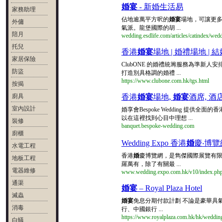
婚宴
- 新婚生活易
家務助理
佔地逾萬平方呎的
婚宴
場地，可讓更
外傭
氣派。龍堡國際的胡 ...
陪月
wedding.esdlife.com/articles/catindex/wed
托兒
香港
婚宴
場地 | 婚禮場地 | 
家居保險
ClubONE 的婚禮統籌服務為準新
防盜
打造別具格調的婚禮 ...
https://www.clubone.com.hk/tgs.html
按揭
廚具
香港
婚宴
場地,
婚宴
酒席, 酒
室內設計
婚享會Bespoke Wedding 提供全面的香
以在這裡找到心目中理想 ...
裝修
banquet.bespoke-wedding.com
廚櫃
Wedding Expo 香港
婚
慶‧博覽
水電工程
香港
婚
慶博覽網，是雋傑國際展覽有
地板工程
羅萬有，除了有關最 ...
電器維修
www.wedding.expo.com.hk/v10/index.ph
通渠
婚宴
– Royal Plaza Hotel
滅蟲
婚宴
免息分期付款計劃 不論是豪華具
消毒
行、中國銀行 ...
https://www.royalplaza.com.hk/hk/weddin
白蟻