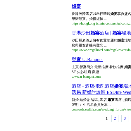
婚宴
香港洲際酒店以舉行華麗
婚宴
享負盛
舉辦囍宴。婚禮經驗 ...
https://hongkong-ic.intercontinental.com/
香港沙田
婚宴
酒店 |
婚宴
場地
沙田麗豪酒店擁有佈置華麗的
婚宴
場
您與親友皆擁有難忘 ...
https://www.regalhotel.com/regal-riverside-
譽
宴
U-Banquet
主頁 譽宴簡介 最新推廣 餐飲推廣
婚
6/F 尖沙咀店 觀塘 ...
www.u-banquet.com
酒店 - 酒店擺酒,酒店
婚宴
場地,
活易 新婚討論區 ESDlife Wedd
新婚 結婚 討論區,,酒店
婚宴
酒席: ,酒
聲明： 生活易會員於本 ...
comtools.esdlife.com/wedding_forum/vie
1
2
3