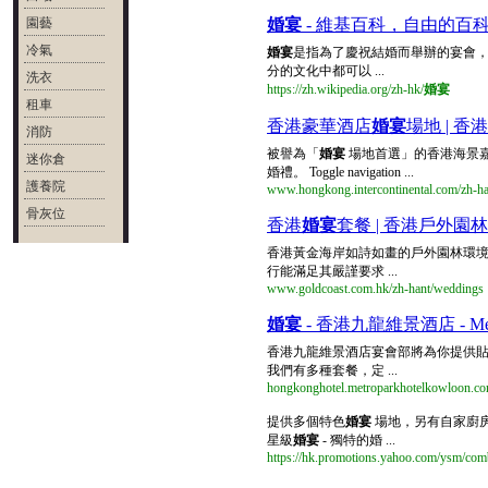
園藝
婚宴
- 維基百科，自由的百
冷氣
婚宴
是指為了慶祝結婚而舉辦的宴會
分的文化中都可以 ...
洗衣
https://zh.wikipedia.org/zh-hk/
婚宴
租車
香港豪華酒店
婚宴
場地 | 
消防
被譽為「
婚宴
場地首選」的香港海景
迷你倉
婚禮。 Toggle navigation ...
護養院
www.hongkong.intercontinental.com/zh-han
骨灰位
香港
婚宴
套餐 | 香港戶外園
香港黃金海岸如詩如畫的戶外園林環
行能滿足其嚴謹要求 ...
www.goldcoast.com.hk/zh-hant/weddings
婚宴
- 香港九龍維景酒店 - Metropar
香港九龍維景酒店宴會部將為你提供
我們有多種套餐，定 ...
hongkonghotel.metroparkhotelkowloon.co
提供多個特色
婚宴
場地，另有自家廚
星級
婚宴
- 獨特的婚 ...
https://hk.promotions.yahoo.com/ysm/comb