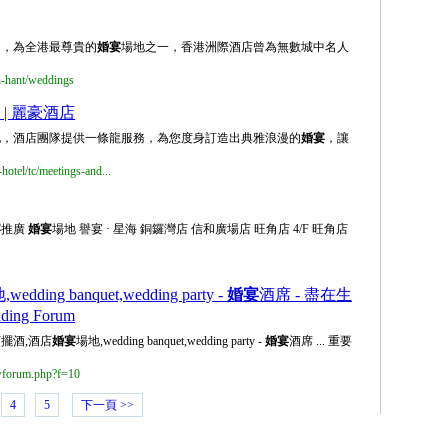
名，為全港最尊貴的
婚宴
場地之一，香港洲際酒店曾為無數城中名人
zh-hant/weddings
 | 麗豪酒店
地，酒店團隊提供一條龍服務，為您度身訂造出典雅浪漫的
婚宴
，讓
hotel/tc/meetings-and...
宴
推廣
婚宴
場地 譽宴 · 星海 銅鑼灣店 信和廣場店 旺角店 4/F 旺角店
wedding banquet,wedding party -
婚宴
酒席 - 盡在生
ing Forum
店擺酒,酒店
婚宴
場地,wedding banquet,wedding party -
婚宴
酒席 ... 重要
wforum.php?f=10
4
5
下一頁 >>