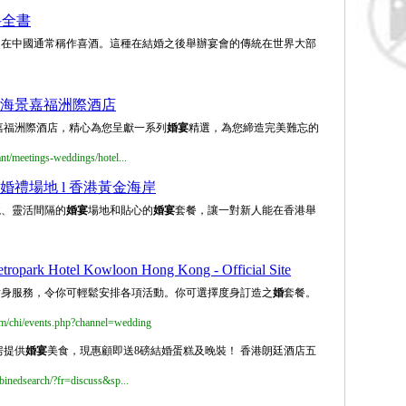
科全書
，在中國通常稱作喜酒。這種在結婚之後舉辦宴會的傳統在世界大部
香港海景嘉福洲際酒店
嘉福洲際酒店，精心為您呈獻一系列
婚宴
精選，為您締造完美難忘的
t/meetings-weddings/hotel...
林婚禮場地 l 香港黃金海岸
境、靈活間隔的
婚宴
場地和貼心的
婚宴
套餐，讓一對新人能在香港舉
k Hotel Kowloon Hong Kong - Official Site
貼身服務，令你可輕鬆安排各項活動。你可選擇度身訂造之
婚
套餐。
m/chi/events.php?channel=wedding
房提供
婚宴
美食，現惠顧即送8磅結婚蛋糕及晚裝！ 香港朗廷酒店五
inedsearch/?fr=discuss&sp...