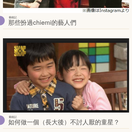
藝能記
那些扮過chiemi的藝人們
藝能記
如何做一個（長大後）不討人厭的童星？