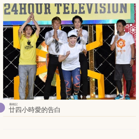
藝能記
廿四小時愛的告白