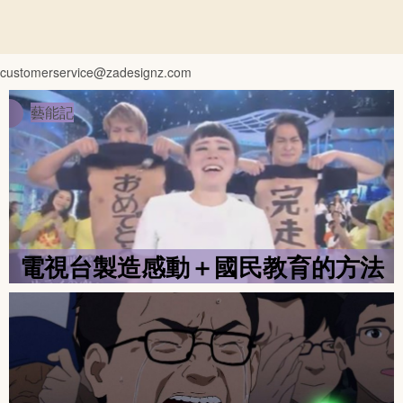
customerservice@zadesignz.com
Previous
Nex
藝能記
電視台製造感動＋國民教育的方法