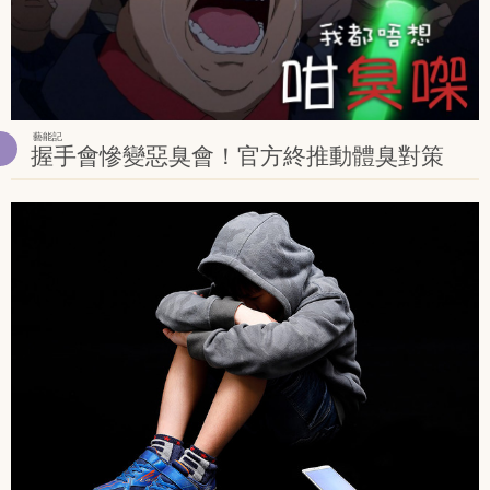
藝能記
握手會慘變惡臭會！官方終推動體臭對策