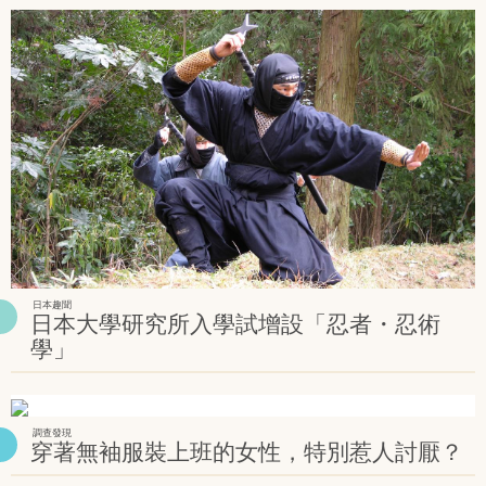
日本趣聞
日本大學研究所入學試增設「忍者・忍術
學」
調查發現
穿著無袖服裝上班的女性，特別惹人討厭？