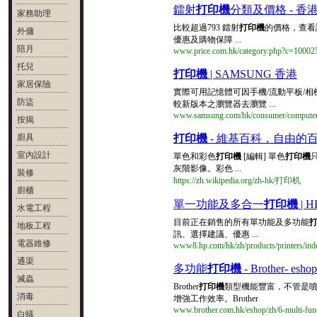
鐳射
打印機
分類及價格 - 香港格價
家務助理
比較超過793 鐳射
打印機
的價格，查看
外傭
優惠及購物保障 ...
陪月
www.price.com.hk/category.php?c=10002
托兒
打印機
| SAMSUNG 香港
家居保險
實際可用記憶體可因手機/流動平板/相機/電腦出廠配
防盜
較新版本之瀏覽器去瀏覽 ...
www.samsung.com/hk/consumer/computer-pe
按揭
廚具
打印機
- 維基百科，自由的
室內設計
單色和彩色
打印機
[編輯] 單色
打印機
灰階影像。彩色 ...
裝修
https://zh.wikipedia.org/zh-hk/打印机
廚櫃
單一功能及多合一
打印機
| 
水電工程
目前正在銷售的所有單功能及多功能
地板工程
訊、選擇建議、優惠 ...
電器維修
www8.hp.com/hk/zh/products/printers/ind
通渠
多功能
打印機
- Brother- esh
滅蟲
Brother
打印機
類型機能豐富，不管是
消毒
增強工作效率。Brother
www.brother.com.hk/eshop/zh/6-multi-func
白蟻