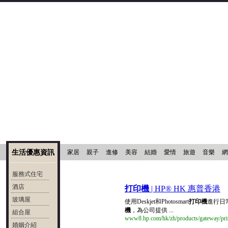
生活優惠資訊
家居
親子
進修
美容
結婚
愛情
旅遊
音樂
網
服務式住宅
酒店
打印機
| HP® HK 惠普香港
玻璃屋
使用Deskjet和Photosmart
打印機
進行日常
機
，為公司提供 ...
組合屋
www8.hp.com/hk/zh/products/gateway/prin
婚姻介紹