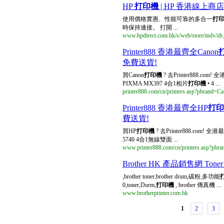
HP
打印機
| HP 香港線上商店
使用價格實惠、性能可靠的多合一
打
時保持連接。 打開 ...
www.hpdirect.com.hk/s/web/store/indv/zh_
Printer888 香港最齊全Canon
免費送貨!
買Canon
打印機
? 去Printer888.c
PIXMA MX397 4合1相片
打印機
• 4 ...
printer888.com/cn/printers.asp?pbrand=C
Printer888 香港最齊全HP
打印
費送貨!
買HP
打印機
? 去Printer888.com
5740 4合1無線雙面 ...
www.printer888.com/cn/printers.asp?pbr
Brother HK 產品銷售網 Toner p
,brother toner,brother drum,碳粉,多功能
0,toner,Durm,
打印機
, brother 傳真機 ...
www.brotherprinter.com.hk
1
2
3