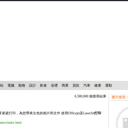
站
電腦
寵物
設計
飲食
送禮
商業
貸款
汽車
健康
運動
6,580,000 個搜尋結果
圖片搜尋
家庭打印，為您帶來出色的相片和文件 使用Officejet及LaserJet
打印
ters/index.html