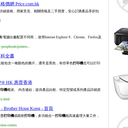
網 Price.com.hk
詳細規格、用家意見、相關情報及二手買賣，安心訂購產品享折扣
5
置不同而 ... 使用Internet Explorer 9、Chrome、Firefox及
ripherals/printers...
百科全書
只能包含一種顏色的圖片，通常是黑色，有些單色
打印機
也可以打印
HP® HK 惠普香港
打印機
概述。 內含連結，提供產品比較、特定型號或系列產品詳細資
ex.html
op - Brother Hong Kong - 首頁
噴墨
打印機
或鐳射
打印機
，多功能合一
打印機
能高速處理大量工作，
tion-centres