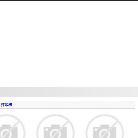
：
打印機