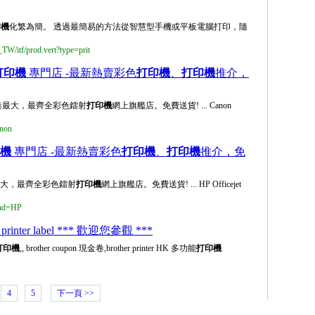
印機
化繁為簡。 透過最簡易的方法從智慧型手機或平板電腦打印，隨
TW/itf/prod.vert?type=prit
打印機
專門店 -最新熱賣彩色
打印機
、
打印機
推介，
om! 全港最大，最齊全彩色鐳射
打印機
網上旗艦店。免費送貨! ... Canon
anon
機
專門店 -最新熱賣彩色
打印機
、
打印機
推介，免
! 全港最大，最齊全彩色鐳射
打印機
網上旗艦店。免費送貨! ... HP Officejet
and=HP
rinter label *** 歡迎您參觀 ***
打印機
,, brother coupon 現金卷,brother printer HK 多功能
打印機
4
5
下一頁 >>