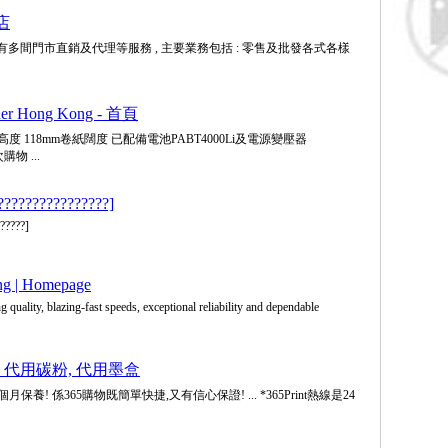
店
多間門市直銷及代理等服務 , 主要業務包括 : 零售及批發各式各樣
other Hong Kong - 首頁
跌高度 118mm卷紙闊度 已配備電池PABT4000Li及電源變壓器
購物 ...
????????????????]
?????]
ng | Homepage
g quality, blazing-fast speeds, exceptional reliability and dependable
oners, 代用碳粉, 代用墨盒
月保養! 係365購物既簡單快捷,又有信心保證! ... *365Print熱線是24