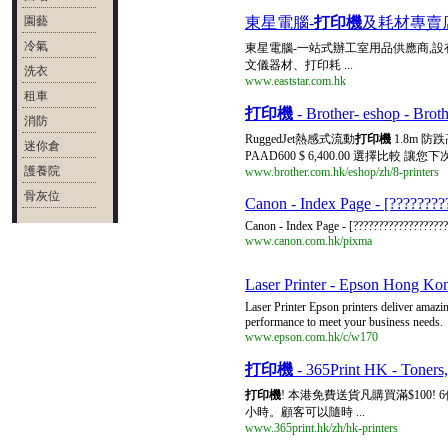
園藝
東星電腦-
打印機
及耗材專賣
冷氣
東星電腦-一站式辦工室用品供應商,設有
文儀器材、打印耗 ...
洗衣
www.eaststar.com.hk
租車
打印機
- Brother- eshop - Br
消防
RuggedJet熱感式流動
打印機
1.8m 防
迷你倉
PAAD600 $ 6,400.00 選擇比較 讓您下次
護養院
www.brother.com.hk/eshop/zh/8-printers
骨灰位
Canon - Index Page - [????????
Canon - Index Page - [???????????????????
www.canon.com.hk/pixma
Laser Printer - Epson Hong Ko
Laser Printer Epson printers deliver amazin
performance to meet your business needs.
www.epson.com.hk/c/w170
打印機
- 365Print HK - T
打印機
! 本港免費送貨凡購買滿$100! 6個
小時。顧客可以隨時 ...
www.365print.hk/zh/hk-printers