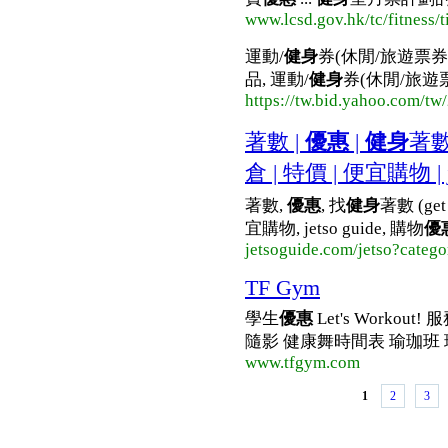
www.lcsd.gov.hk/tc/fitness/t
運動/
健身
券(休閒/旅遊票券
品, 運動/
健身
券(休閒/旅遊票券
https://tw.bid.yahoo.com/t
著數 |
優惠
|
健身
著數 
倉 | 特價 | 便宜購物 | je
著數,
優惠
, 找
健身
著數 (get 
宜購物, jetso guide, 購物
優
jetsoguide.com/jetso?categ
TF Gym
學生
優惠
Let's Workout
隨影 健康舞時間表 瑜珈班 瑜
www.tfgym.com
1
2
3