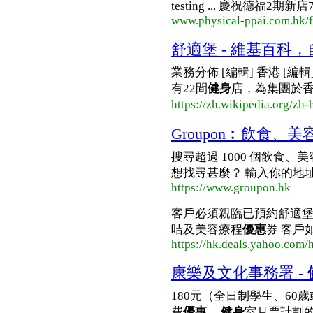
testing ... 慶祝德福2期
www.physical-ppai.com.hk/f
舒適堡 - 維基百科
業務分佈 [編輯] 香港 [編輯
有22間
健身
店，為集團於香
https://zh.wikipedia.org/
Groupon︰飲食、美
搜尋超過 1000 個飲食、
想找尋甚麼？ 輸入你的地址 ..
https://www.groupon.hk
客戶必須親臨已預約舒適
咭及美容療程
優惠
券 客戶
https://hk.deals.yahoo.com
康樂及文化事務署 -
180元（全日制學生、6
費
優惠
...
健身
室月票計劃的指