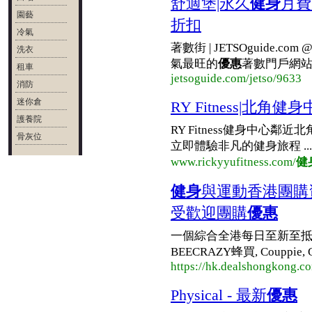
舒適堡|永久
健身
月費 
園藝
折扣
冷氣
著數街 | JETSOguide.c
洗衣
氣最旺的
優惠
著數門戶網站 
租車
jetsoguide.com/jetso/9633
消防
迷你倉
RY Fitness|北角健身
護養院
RY Fitness健身中心鄰
骨灰位
立即體驗非凡的健身旅程 ...
www.rickyyufitness.com/
健
健身
與運動香港團購資訊網
受歡迎團購
優惠
一個綜合全港每日至新至
BEECRAZY蜂買, Couppi
https://hk.dealshongkong.co
Physical - 最新
優惠