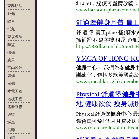
$1,650，您便可盡情放鬆，鍛
家務助理
www.harbour-plaza.com/metr
外傭
舒適堡
健身
月費 員
陪月
托兒
舒 適 堡 員工plan~搵(呀水
家居保險
搵補習 租寫字樓 租屋 遊船河
防盜
https://88db.com.hk/Sport-
按揭
YMCA OF HONG K
廚具
健身
中心： 我們為各
健身
室內設計
訓練室，包括多款美國高
裝修
www.ymcahk.org.hk/member/
廚櫃
水電工程
Physical 舒適堡
健身
地板工程
地 健康飲食 瘦身減
電器維修
Physical舒適堡
健身
中心 最
通渠
舊會員可免1個月月費及送10
滅蟲
www.totalcare.hk/slim_beaut
消毒
白蟻