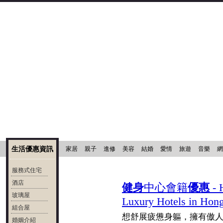
生活優惠資訊
家居
親子
進修
美容
結婚
愛情
旅遊
音樂
網
服務式住宅
酒店
健身
中心會籍
優惠
- 
玻璃屋
Luxury Hotels in Hon
組合屋
想舒展疲憊身軀，擁有傲
婚姻介紹