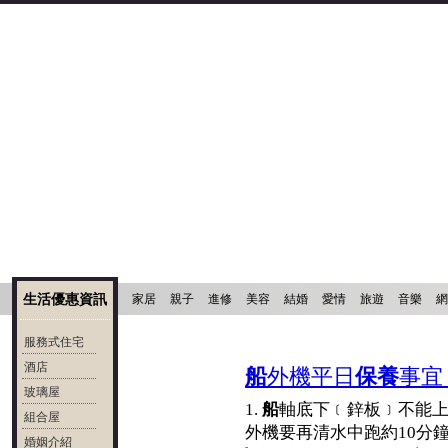
生活優惠資訊
家居
親子
進修
美容
結婚
愛情
旅遊
音樂
網
服務式住宅
酒店
船
外機平日
保養
事宜 
玻璃屋
1.
船
軸底下﹝鋅板﹞不能上
組合屋
外機要再清水中跑約10分鐘，拔
婚姻介紹