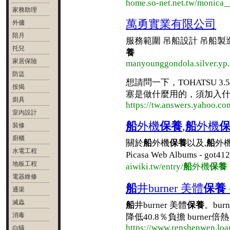
home.so-net.net.tw/monica_
家務助理
萬勇實業有限公司
外傭
陪月
服務範圍 吊船設計 吊船製造
托兒
養
家居保險
manyounggondola.silver.yp
防盜
想請問一下，TOHATSU 3.
按揭
塞是做什麼用的，須加入什麼
廚具
https://tw.answers.yahoo.
室內設計
船
外機
保養
,
船
外機
裝修
廚櫃
關於
船
外機
保養
以及,
船
外
水電工程
Picasa Web Albums - got4
地板工程
aiwiki.tw/entry/
船
外機
保養
電器維修
船
井burner 美體
保養
通渠
滅蟲
船
井burner 美體
保養
。bu
消毒
降低40.8％負擔 burner倍
https://www.renshenwen.lo
白蟻