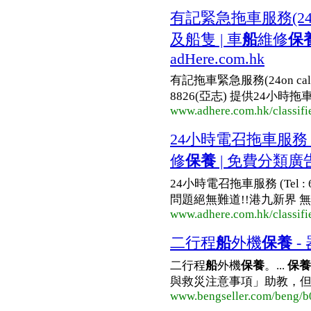
有記緊急拖車服務(24小時) 
及船隻 | 車
船
維修
保
adHere.com.hk
有記拖車緊急服務(24on cal
8826(亞志) 提供24小時
www.adhere.com.hk/classifi
24小時電召拖車服務 (Tel
修
保養
| 免費分類廣告 
24小時電召拖車服務 (Tel 
問題絕無難道!!港九新界 無論
www.adhere.com.hk/classifi
二行程
船
外機
保養
-
二行程
船
外機
保養
。...
保養
與救災注意事項」助教，但
www.bengseller.com/beng/