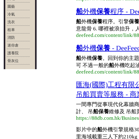
園藝
船
外機
保養
程序 - De
冷氣
船
外機
保養
程序。引擎
保
洗衣
意龍骨 6. 哪裡被浪抬升，人去壓哪
租車
deefeed.com/content/link/8
消防
迷你倉
船
外機
保養
- DeeFee
護養院
船
外機
保養
。回到你的主題
骨灰位
可 不過一般的
船
外機吃起油來
deefeed.com/content/link/8
匯海(國際)工程有限
吊船買賣等服務 - 商
一間專門從事現代化幕牆商
計、 吊
船保養
維修及 吊船
https://88db.com.hk/Busine
影片中的
船
外機引擎規格3
里海域載重三人下約210kg，