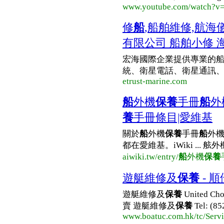
www.youtube.com/watch?
修
船
,船舶維修,航海
有限公司 船舶小修 
宏海國際企業提供專業的船
統、衛星電話、衛星通訊、提
etrust-marine.com
船
外機
保養
手冊
船
外
養
手冊條目|愛維基
關於
船
外機
保養
手冊
船
外
都在愛維基。iWiki ... 舷
aiwiki.tw/entry/
船
外機
保養
遊艇維修及
保養
- 
遊艇維修及
保養
United Cho
賣 遊艇維修及
保養
Tel: (85
www.boatuc.com.hk/tc/Servi