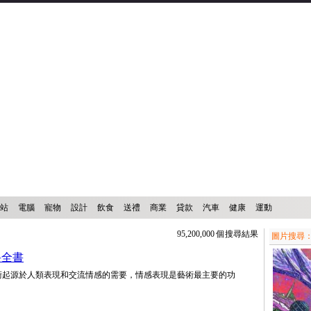
站
電腦
寵物
設計
飲食
送禮
商業
貸款
汽車
健康
運動
95,200,000 個搜尋結果
圖片搜尋
科全書
術起源於人類表現和交流情感的需要，情感表現是藝術最主要的功