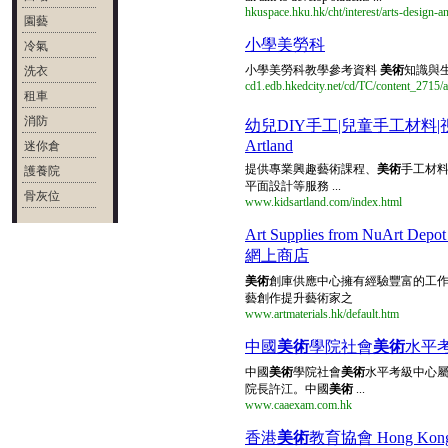
hkuspace.hku.hk/cht/interest/arts-design-a
園藝
小學美勞科
冷氣
小學美勞科教學參考資料
美術
知識與
洗衣
cd1.edb.hkedcity.net/cd/TC/content_2715/
租車
消防
幼兒DIY手工|兒童手工材料|
Artland
迷你倉
提供專業興趣藝術課程、
美術
手工材
護養院
平面設計等服務 ...
骨灰位
www.kidsartland.com/index.html
Art Supplies from NuArt Depot Lt
網上商店
美術
創庫供應中心擁有經驗豐富的工
藝創作提升藝術家之
www.artmaterials.hk/default.htm
中國
美術
學院社會
美術
水平
中國
美術
學院社會
美術
水平考級中心屬
院長許江。中國
美術
...
www.caaexam.com.hk
香港
美術
教育協會 Hong Kong Soc