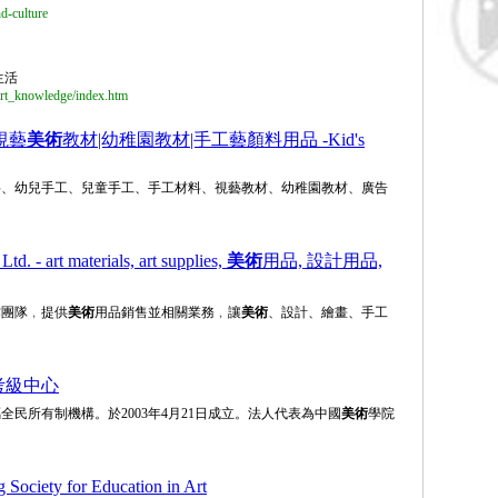
nd-culture
生活
art_knowledge/index.htm
視藝
美術
教材|幼稚園教材|手工藝顏料用品 -Kid's
料、幼兒手工、兒童手工、手工材料、視藝教材、幼稚園教材、廣告
d. - art materials, art supplies,
美術
用品, 設計用品,
作團隊﹐提供
美術
用品銷售並相關業務﹐讓
美術
、設計、繪畫、手工
考級中心
全民所有制機構。於2003年4月21日成立。法人代表為中國
美術
學院
iety for Education in Art