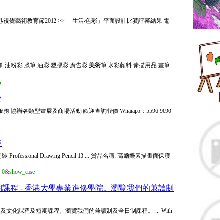
視覺藝術教育節2012 >> 「生活‧色彩」平面設計比賽評審結果 電
筆 油粉彩 臘筆 油彩 塑膠彩 廣告彩
美術
筆 水彩顏料 素描用品 畫筆
品
發
協辦各類型畫展及商場活動 歡迎查詢報價 Whatapp：5596 9090
發
fessional Drawing Pencil 13 ... 貨品名稱: 高爾樂素描畫面保護
g=0&show_case=
課程 - 香港大學專業進修學院。瀏覽我們的兼讀制
及文化課程及短期課程。瀏覽我們的兼讀制及全日制課程。 ... With