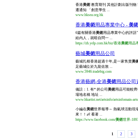
香港
美術
教育期刊 其他計劃出版刊物 筆
遷通知 「創意學生 ...
www.hksea.org.hk
香港
美術
用品專業中心 -
美
6篇有關香港
美術
用品專業中心的評語"fin
給內人，就暗自問一 ...
https://zh.yelp.com.hk/biz/香港
美術
用品
藝城
美術
用品公司
藝城扎根香港超過十年,是一家售賣
美
足藝城位於九龍佐敦 ...
www.5946.tradebig.com
香港藝網-全港
美術
用品公司
備註：1. 有* 的公司
美術
用品可能較齊
場地名稱 地址 ...
www.hkartist.net/artsinfo/artsinfomain-art
小編在
美術
世界報導～ 熱氣球活動現
來！！👶 看著 ...
https://www.facebook.com/
美術
世界-1893
1
2
3