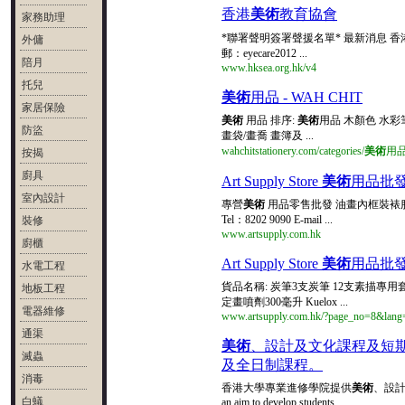
香港
美術
教育協會
家務助理
*聯署聲明簽署聲援名單* 最新消息 香港
外傭
郵：eyecare2012 ...
陪月
www.hksea.org.hk/v4
托兒
美術
用品 - WAH CHIT
家居保險
美術
用品 排序:
美術
用品 木顏色 水彩
防盜
畫袋/畫喬 畫簿及 ...
wahchitstationery.com/categories/
美術
用
按揭
廚具
Art Supply Store
美術
用品批
室內設計
專營
美術
用品零售批發 油畫內框裝裱服務 
Tel：8202 9090 E-mail ...
裝修
www.artsupply.com.hk
廚櫃
Art Supply Store
美術
用品批
水電工程
貨品名稱: 炭筆3支炭筆 12支素描專用套裝 Pro
地板工程
定畫噴劑300毫升 Kuelox ...
電器維修
www.artsupply.com.hk/?page_no=8&lan
通渠
美術
、設計及文化課程及短期
滅蟲
及全日制課程。
消毒
香港大學專業進修學院提供
美術
、設計
白蟻
an aim to develop students ...