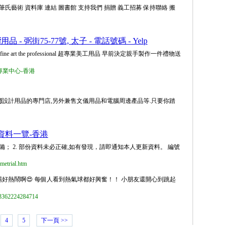
氏藝術 資料庫 連結 圖書館 支持我們 捐贈 義工招募 保持聯絡 搬
術
用品 - 弼街75-77號, 太子 - 電話號碼 - Yelp
e art the professional 超專業美工用品 早前決定親手製作一件禮物送
專業中心-香港
術
設計用品的專門店,另外兼售文儀用品和電腦周邊產品等.只要你踏
資料一覽-香港
備； 2. 部份資料未必正確,如有發現，請即通知本人更新資料。 編號
smetrial.htm
場好熱鬧啊😍 每個人看到熱氣球都好興奮！！ 小朋友還開心到跳起
362224284714
4
5
下一頁 >>