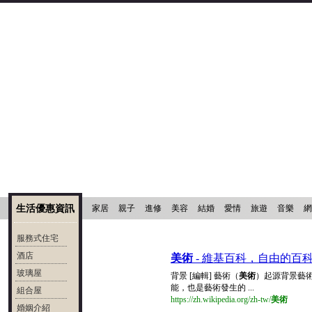
生活優惠資訊
家居
親子
進修
美容
結婚
愛情
旅遊
音樂
網
服務式住宅
酒店
美術
- 維基百科，自由的百
玻璃屋
背景 [編輯] 藝術（
美術
）起源背景藝
能，也是藝術發生的 ...
組合屋
https://zh.wikipedia.org/zh-tw/
美術
婚姻介紹