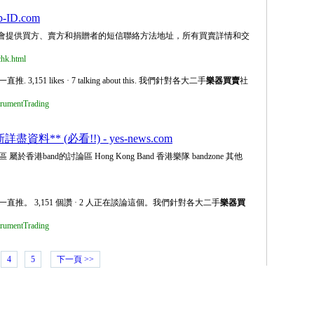
p-ID.com
不會提供買方、賣方和捐贈者的短信聯絡方法地址，所有買賣詳情和交
chk.html
51 likes · 7 talking about this. 我們針對各大二手
樂器買賣
社
trumentTrading
盡資料** (必看!!) - yes-news.com
區 屬於香港band的討論區 Hong Kong Band 香港樂隊 bandzone 其他
直推。 3,151 個讚 · 2 人正在談論這個。我們針對各大二手
樂器買
trumentTrading
4
5
下一頁 >>