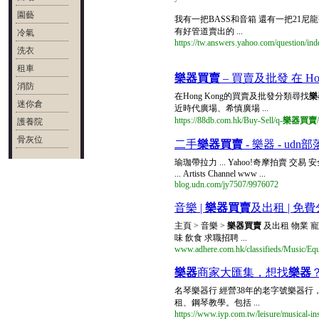
園藝
我有一把BASS和音箱 還有一把21尼
有好管道賣出的 ...
冷氣
https://tw.answers.yahoo.com/question
洗衣
租車
樂器買賣
– 買賣及批發 在 Hon
消防
在Hong Kong的買賣及批發分類尋找
樂
迷你倉
近時代廣場、希慎廣場 ...
https://88db.com.hk/Buy-Sell/q-
樂器買賣
護養院
骨灰位
二手
樂器買賣
- 樂器 - udn
瑜珈帶拉力 ... Yahoo!奇摩拍賣 
... Artists Channel www ...
blog.udn.com/jy7507/9976072
音樂 |
樂器買賣
及出租 | 免費分
主頁 > 音樂 >
樂器買賣
及出租 物業 寵
味 飲食 求職招聘 ...
www.adhere.com.hk/classifieds/Music/Equ
樂器
商家大匯集，想找
樂器
名琴樂器行 經營38年的老字號樂器行
租、鋼琴教學。包括 ...
https://www.iyp.com.tw/leisure/musical-in