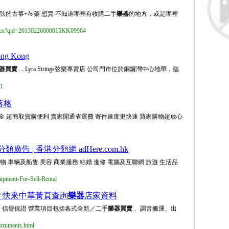
龍弦的古箏+琴架 想賣 不知道哪裡有收購二手
樂器
的地方，或是哪裡
/index?qid=20130226000015KK09964
g Kong
器買賣
... Lyra Strings弦樂專賣店 公司門市位於銅鑼灣中心地帶，臨
/1
部落格
交易 安全 超商取貨購便利 賣家開通省運費 寄件速度更快速 買家購物超放心
類廣告 | 香港分類網 adHere.com.hk
物 車輛及船隻 美容 商業服務 結婚 進修 電腦及互聯網 旅遊 生活品
ipment-For-Sell-Rental
？快來中華黃頁查詢
樂器
店家資料
，信譽保證 營業項目包括各式全新／二手
樂器買賣
、調音搬運、出
struments.html