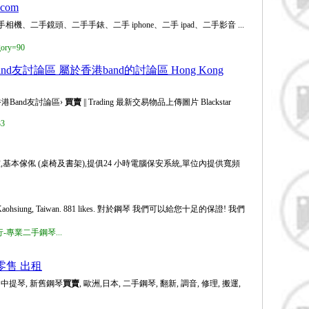
.com
機、二手鏡頭、二手手錶、二手 iphone、二手 ipad、二手影音 ...
egory=90
band友討論區 屬於香港band的討論區 Hong Kong
 »香港Band友討論區›
買賣
|| Trading 最新交易物品上傳圖片 Blackstar
33
,基本傢俬 (桌椅及書架),提俱24 小時電腦保安系統,單位內提供寬頻
 Kaohsiung, Taiwan. 881 likes. 對於鋼琴 我們可以給您十足的保證! 我們
鶯琴琴行-專業二手鋼琴...
零售 出租
, 中提琴, 新舊鋼琴
買賣
, 歐洲,日本, 二手鋼琴, 翻新, 調音, 修理, 搬運,