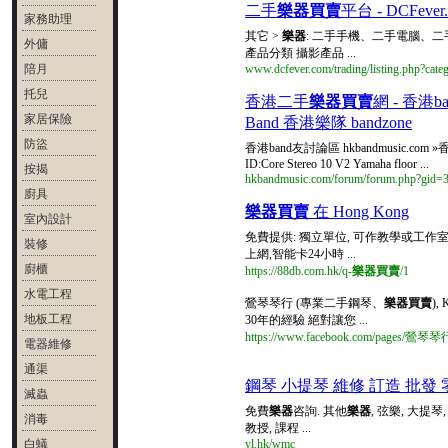
二手
樂器買賣
平台 - DCFever
家務助理
其它 >
樂器
: 二手手機、二手電腦、二手相
外傭
產品分類 攝影產品 ...
陪月
www.dcfever.com/trading/listing.php?cat
托兒
香港二手
樂器買賣
網 - 香港
家居保險
Band 香港樂隊 bandzone
防盜
香港band友討論區 hkbandmusic.com
ID:Core Stereo 10 V2 Yamaha floor ...
按揭
hkbandmusic.com/forum/forum.php?gid=
廚具
樂器買賣
在 Hong Kong
室內設計
免費提供: 獨立單位, 可作教學或工作室
裝修
上網,智能卡24小時 ...
廚櫃
https://88db.com.hk/q-
樂器買賣
/1
水電工程
鶯琴琴行 (專業二手鋼琴、
樂器買賣
),
地板工程
30年的經驗 絕對讓您 ...
https://www.facebook.com/pages/
電器維修
通渠
鋼琴 小提琴 維修 訂造 批發 
滅蟲
免費
樂器
咨詢. 其他
樂器
, 弦樂, 大提琴
消毒
教授, 課程 ...
白蟻
yl.hk/wmc