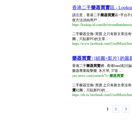
香港二手
樂器買賣
區 - Looku
請注意，香港二手
樂器買賣
區>平台
收方法須由用戶 ...
https://lookup-id.com/dir/secondhandmusi
二手樂器交換/ 買賣 之只有新文章沒有一直推. 3,1
團，只貼新PO的文章 ...
https://www.facebook.com/UsedMusicIns
樂器買賣
| [組圖+影片] 的最新詳
香港二手
樂器買賣
網 - 香港band友討論
樂器專業敲擊樂: 木片琴, 37音 ...
yes-news.com/ysearch/?s=
樂器買賣
二手樂器交換/ 買賣 之只有新文章沒有一
賣
社團，只貼新PO的 ...
https://zh-tw.facebook.com/UsedMusicIns
1
2
3