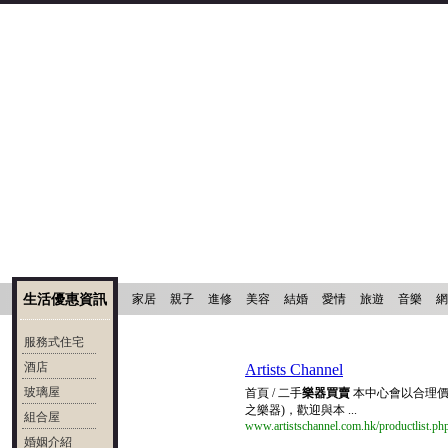
生活優惠資訊
家居
親子
進修
美容
結婚
愛情
旅遊
音樂
網
服務式住宅
酒店
Artists Channel
玻璃屋
首頁 / 二手
樂器買賣
本中心會以合理價
之樂器)，歡迎與本 ...
組合屋
www.artistschannel.com.hk/productlist.ph
婚姻介紹