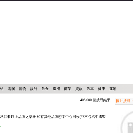
站
電腦
寵物
設計
飲食
送禮
商業
貸款
汽車
健康
運動
405,000 個搜尋結果
圖片搜尋
格回收以上品牌之樂器 如有其他品牌想本中心回收(並不包括中國製
p