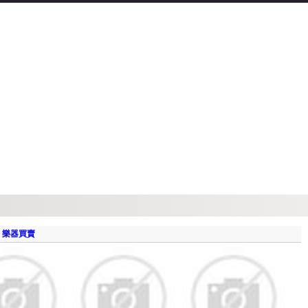
：
樂器買賣