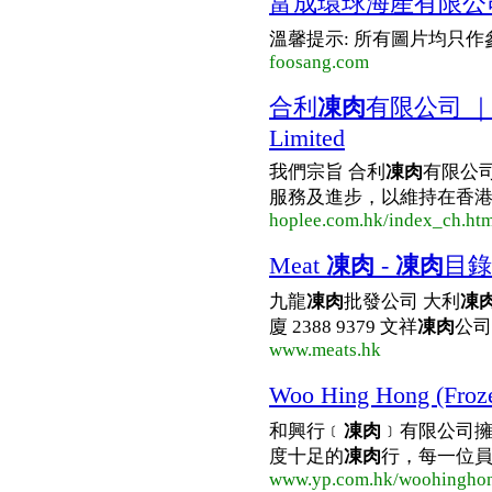
富成環球海產有限公司--Foo 
溫馨提示: 所有圖片均只作
foosang.com
合利
凍肉
有限公司 ｜ Ho
Limited
我們宗旨 合利
凍肉
有限公
服務及進步，以維持在香港這
hoplee.com.hk/index_ch.ht
Meat
凍肉
-
凍肉
目錄
九龍
凍肉
批發公司 大利
凍
廈 2388 9379 文祥
凍肉
公司 
www.meats.hk
Woo Hing Hong (Fro
和興行﹝
凍肉
﹞有限公司
度十足的
凍肉
行，每一位員工
www.yp.com.hk/woohingho