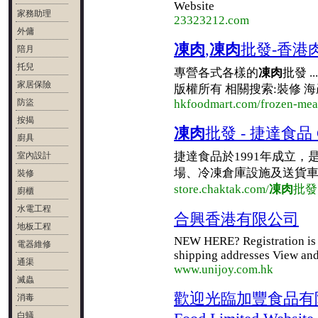
Website
家務助理
23323212.com
外傭
凍肉
,
凍肉
批發-香港
陪月
托兒
專營各式各樣的
凍肉
批發 
家居保險
版權所有 相關搜索:裝修 
防盜
hkfoodmart.com/frozen-mea
按揭
凍肉
批發 - 捷達食品 Ch
廚具
捷達食品於1991年成立，
室內設計
場、冷凍倉庫設施及送貨
裝修
store.chaktak.com/
凍肉
批發
廚櫃
水電工程
合興香港有限公司
地板工程
NEW HERE? Registration is f
電器維修
shipping addresses View and
通渠
www.unijoy.com.hk
滅蟲
歡迎光臨加豐食品有限公司網頁
消毒
白蟻