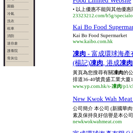
Food Limited Website
園藝
• 以上優惠不能與其他優惠
冷氣
23323212.com/b5g/specialof
洗衣
Kai Bo Food Supermar
租車
Kai Bo Food Supermarket
消防
www.kaibo.com.hk
迷你倉
護養院
凍肉
- 富成環球海產有限
骨灰位
(楊記)
凍肉
, 港成
凍肉
黃頁為您搜尋有關
凍肉
的公
排道36-40號貴盛工業大廈1期6樓
www.yp.com.hk/s-
凍肉
/p1/c
New Kwok Wah M
公司簡介 本公司 (新國
素及保持良好信譽是本公司一
newkwokwahmeat.com