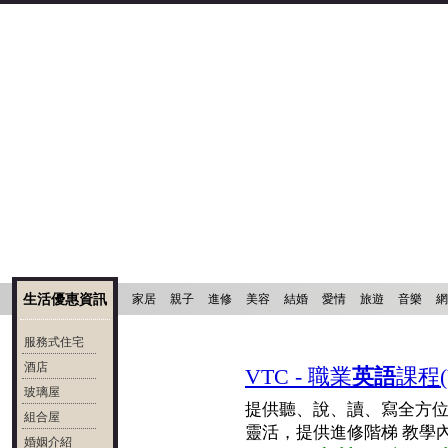
生活優惠資訊
家居
親子
進修
美容
結婚
愛情
旅遊
音樂
網
服務式住宅
酒店
VTC - 職業
英語
課程(
玻璃屋
提供聽、說、讀、寫全方
組合屋
靈活，提供進修階梯 教學內容
婚姻介紹