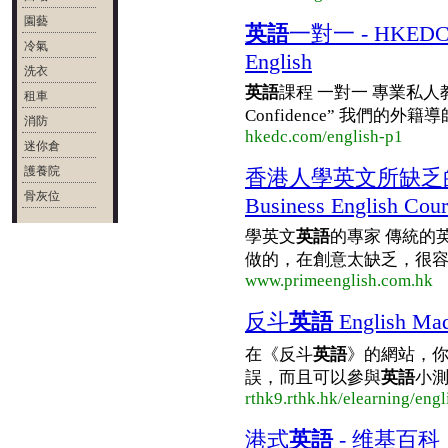
園藝
英語
一對一 - HKEDC ED
冷氣
English
洗衣
英語
課程 一對一 專業私人教授 
租車
Confidence” 我們的外籍
消防
hkedc.com/english-p1
迷你倉
護養院
香港人學英文所缺乏
骨灰位
Business English Cour
學英文
英語
的專家 傳統的
做的，在創意太缺乏，很容易
www.primeenglish.com.hk
反斗
英語
English M
在《反斗
英語
》的網站，
誤，而且可以參與
英語
小
rthk9.rthk.hk/elearning/eng
港式
英語
- 维基百