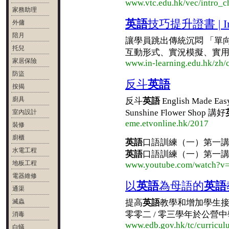
www.vtc.edu.hk/vec/intro_c
家務助理
英語
技巧提升證書 | Insti
外傭
陪月
讓學員跳出傳統沉悶 「單向式」 
托兒
互動形式、實況模擬、實
家居保險
www.in-learning.edu.hk/zh/
防盜
反斗
英語
按揭
廚具
反斗
英語
English Made 
Sunshine Flower Shop 講好
室內設計
eme.etvonline.hk/2017
裝修
廚櫃
英語
口語訓練（一）第一講 更多的教學
水電工程
英語
口語訓練（一）第一講 更多
地板工程
www.youtube.com/watch?v
電器維修
以
英語
為母語的
英語
通渠
滅蟲
提高
英語
教學和增加學生
零零二 / 零三學年於公營
消毒
www.edb.gov.hk/tc/curriculu
白蟻