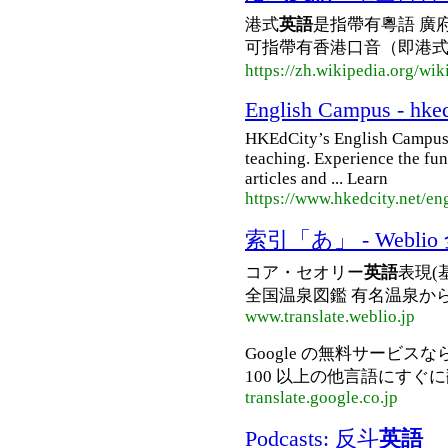
港式
英語
是指帶有粵語 廣
可指帶有香港口音（即港
https://zh.wikipedia.org/w
English Campus - hked
HKEdCity’s English Campus i
teaching. Experience the fun
articles and ... Learn
https://www.hkedcity.net/en
索引「あ」 - Webl
コア・セオリー
英語
表現(
全国温泉図鑑 有名温泉から
www.translate.weblio.jp
Google の無料サービ
100 以上の他言語にすぐに翻
translate.google.co.jp
Podcasts: 反斗
英語