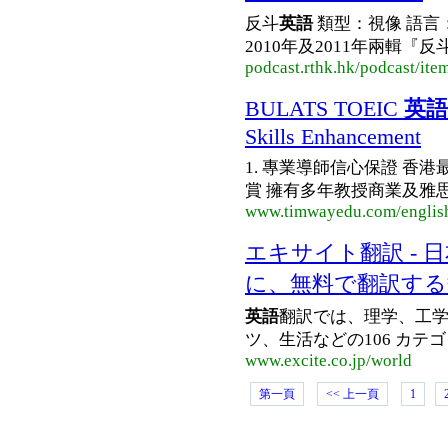
反斗
英語
類型：視像 語言
2010年及2011年兩輯『反
podcast.rthk.hk/podcast/i
BULATS TOEIC
英語
Skills Enhancement
1. 專業導師信心保證 香港
賞 擁有多年教授商業及雅
www.timwayedu.com/english
エキサイト翻訳 -
に、無料で翻訳する
英語
翻訳では、理学、工
ツ、生活などの106 カテゴ
www.excite.co.jp/world
第一頁
<< 上一頁
1