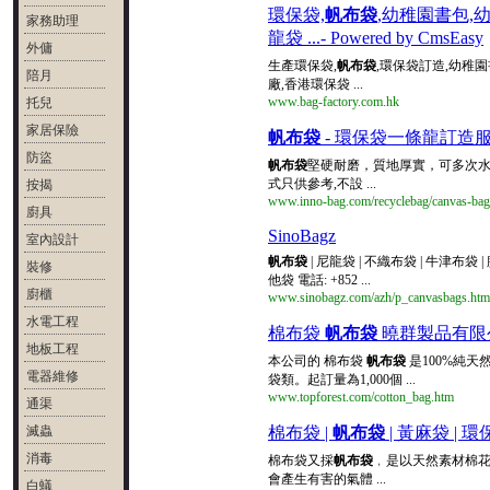
環保袋,
帆布袋
,幼稚園書包,
家務助理
龍袋 ...- Powered by CmsEasy
外傭
生產環保袋,
帆布袋
,環保袋訂造,幼稚園
陪月
廠,香港環保袋 ...
www.bag-factory.com.hk
托兒
家居保險
帆布袋
- 環保袋一條龍訂造
防盜
帆布袋
堅硬耐磨，質地厚實，可多次水洗
式只供參考,不設 ...
按揭
www.inno-bag.com/recyclebag/canvas-bag
廚具
SinoBagz
室內設計
帆布袋
| 尼龍袋 | 不織布袋 | 牛津布袋 | 
裝修
他袋 電話: +852 ...
廚櫃
www.sinobagz.com/azh/p_canvasbags.htm
水電工程
棉布袋
帆布袋
曉群製品有限
地板工程
本公司的 棉布袋
帆布袋
是100%純
電器維修
袋類。起訂量為1,000個 ...
www.topforest.com/cotton_bag.htm
通渠
滅蟲
棉布袋 |
帆布袋
| 黃麻袋 | 
消毒
棉布袋又採
帆布袋
﹐是以天然素材棉
會產生有害的氣體 ...
白蟻