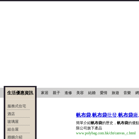
生活優惠資訊
家居
親子
進修
美容
結婚
愛情
旅遊
音樂
網
服務式住宅
酒店
帆布袋
,
帆布袋
批發,
帆布袋
廠
玻璃屋
簡單介紹
帆布袋
的歷史，
帆布袋
的優
限公司旗下產品
組合屋
www.polybag.com.hk/cht/canvas_c.html
婚姻介紹