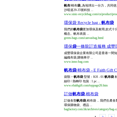
帆布
/棉布
袋
,,為地球出一分力，共同
沙咀道29-35號科技 ...
www.sinic-recyclebag.com/cn/product/pro
環保袋 Recycle bag -
帆布袋
我們的
帆布袋
更加環保及耐用,款式十分
概念。帆布表面 ...
green-bags.com/canvasbag.html
環保
袋
一條龍訂造服務 成豐
成豐環保袋企業有限公司是香港一間知
編織布袋,購物車仔 ...
www.inno-bag.com
帆布袋
/棉布袋 - E Faith Gi
袋類 >
帆布袋
型號：KH - 01
帆布袋
材
絲印 / 熱轉印 包裝 : 1 pc ...
www.efaithgift.com/toppage26.htm
訂做
帆布袋
,棉布袋
訂做各類
帆布袋
,棉布袋 ... 我們生
環保購物袋、禮品 ...
bagfactory.com.hk/archives/category/bag-c