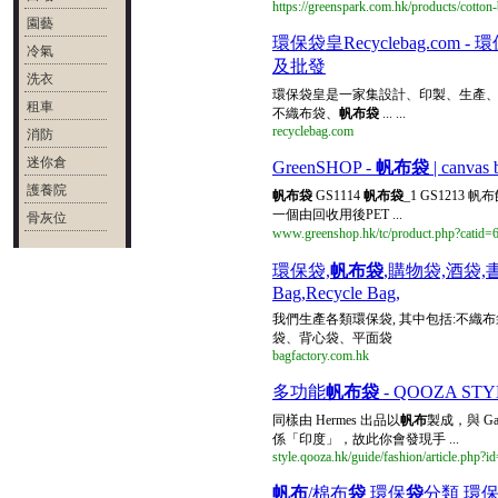
https://greenspark.com.hk/products/cotton
園藝
環保袋皇Recyclebag.com 
冷氣
及批發
洗衣
環保袋皇是一家集設計、印製、生產
租車
不織布袋、
帆布袋
... ...
recyclebag.com
消防
迷你倉
GreenSHOP -
帆布袋
| canvas 
護養院
帆布袋
GS1114
帆布袋
_1 GS1213 帆
一個由回收用後PET ...
骨灰位
www.greenshop.hk/tc/product.php?catid
環保袋,
帆布袋
,購物袋,酒袋,書包
Bag,Recycle Bag,
我們生產各類環保袋, 其中包括:不織
袋、背心袋、平面袋
bagfactory.com.hk
多功能
帆布袋
- QOOZA S
同樣由 Hermes 出品以
帆布
製成，與 Gar
係「印度」，故此你會發現手 ...
style.qooza.hk/guide/fashion/article.php?i
帆布
/棉布
袋
環保
袋
分類 環