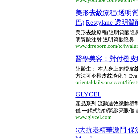
www.youtube.com/watch?
美形
去紋
療程(透明
巴)|Restylane 透明
美形
去紋
療程(透明質酸隆鼻、
明質酸注射 透明質酸隆鼻，
www.drreborn.com/tc/hyalur
醫學美容：對付橙皮
陸醫生： 本人身上的橙皮
方法可令橙皮
紋
淡化？ Eva
orientaldaily.on.cc/cnt/lif
GLYCEL
產品系列 流動速效纖體塑型系列
儀 一觸式智能緊緻亮眼儀 超音波
www.glycel.com
6大抗老精華激鬥 保