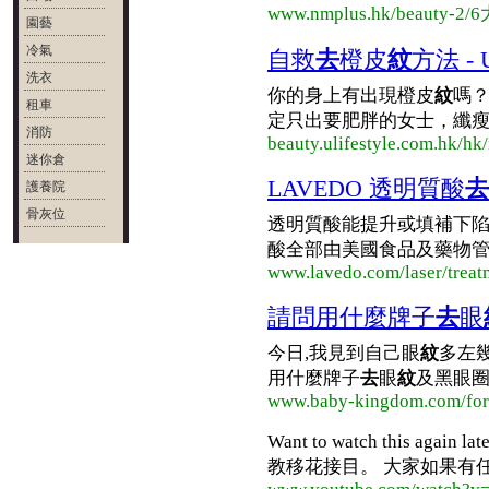
www.nmplus.hk/beau
園藝
冷氣
自救
去
橙皮
紋
方法 - U
洗衣
你的身上有出現橙皮
紋
嗎
租車
定只出要肥胖的女士，纖瘦的
消防
beauty.ulifestyle.com.hk/hk
迷你倉
LAVEDO 透明質酸
去
護養院
骨灰位
透明質酸能提升或填補下陷
酸全部由美國食品及藥物管理局 (U.
www.lavedo.com/laser/treatm
請問用什麼牌子
去
眼
今日,我見到自己眼
紋
多左幾
用什麼牌子
去
眼
紋
及黑眼圈??:
www.baby-kingdom.com/fo
Want to watch this again lat
教移花接目。 大家如果有任何想學既p