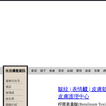
生活優惠資訊
家居
親子
進修
美容
結婚
愛情
旅遊
音樂
網
服務式住宅
酒店
皺紋 | 表情
紋
| 皮膚鬆
玻璃屋
皮膚護理中心
組合屋
桿菌素
去
皺(Botulinum T
婚姻介紹