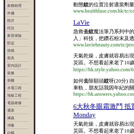
動態
紋
的位置注射適當劑量的
家務助理
www.healthlase.com.hk/tc/
外傭
陪月
LaVie
托兒
急救
去紋
魔法筆乃系列中
家居保險
入」科技，把鑽石粉末及透明
防盜
www.laviebeauty.com/tc/pr
按揭
天氣乾燥，皮膚就容易出
廚具
災區。不想看起來老了10
室內設計
https://hk.style.yah
裝修
如何
去
除額頭
紋
呀(20分
廚櫃
車軌，朋友話我因年紀的關係(3
水電工程
https://hk.answers.yahoo.
地板工程
電器維修
6大秋冬眼霜激鬥 抵
通渠
Monday
滅蟲
天氣乾燥，皮膚就容易出
消毒
災區。不想看起來老了10
白蟻