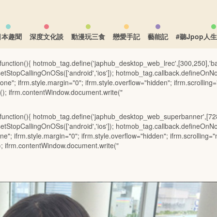
日本趣聞
深度文化談
動漫玩三食
戀愛手記
藝能記
#聽Jpop人
(function(){ hotmob_tag.define('japhub_desktop_web_lrec',[300,250],'
tStopCallingOnOSs(['android','ios']); hotmob_tag.callback.defineOnNo
ne"; ifrm.style.margin="0"; ifrm.style.overflow="hidden"; ifrm.scrolling="n
n(); ifrm.contentWindow.document.write("
h(function(){ hotmob_tag.define('japhub_desktop_web_superbanner',[7
tStopCallingOnOSs(['android','ios']); hotmob_tag.callback.defineOnNo
e"; ifrm.style.margin="0"; ifrm.style.overflow="hidden"; ifrm.scrolling="no
(); ifrm.contentWindow.document.write("