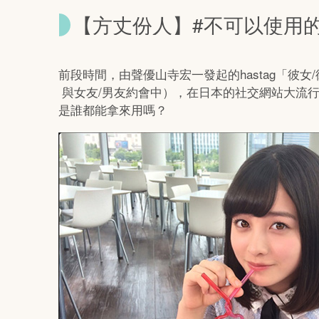
【方丈份人】#不可以使用
前段時間，由聲優山寺宏一發起的hastag「彼
與女友/男友約會中），在日本的社交網站大流
是誰都能拿來用嗎？