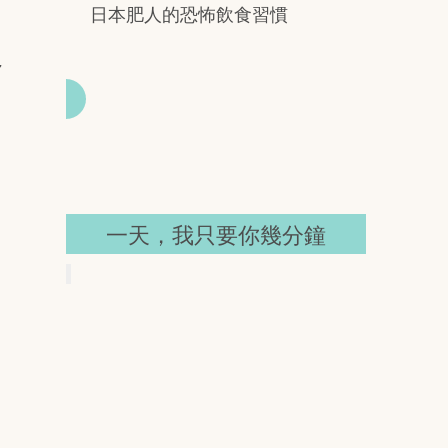
日本肥人的恐怖飲食習慣
7
女性票選：最想跟他上床的男人
一天，我只要你幾分鐘
新一集＃金曜日的新垣結衣，網
民說：「這個結衣有點S啊！」