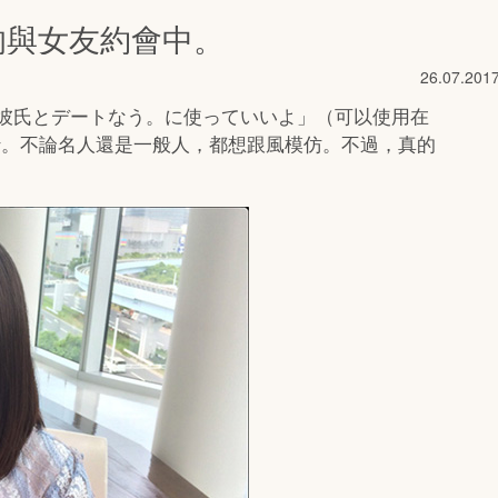
的與女友約會中。
26.07.201
女/彼氏とデートなう。に使っていいよ」（可以使用在
行。不論名人還是一般人，都想跟風模仿。不過，真的