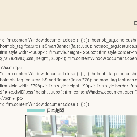
"); ifrm.contentWindow.document.close(); }); }); hotmob_tag.cmd.push
hotmob_tag.features.isSmartBanner(false,300); hotmob_tag.features.se
ifrm.style.width="300px"; ifrm.style.height="250px"; ifrm.style.border="no
$('#'+e.divID).css('height','250px'); ifrm.contentWindow.document.ope
<\/scr"+"ipt>
"); ifrm.contentWindow.document.close(); }); }); hotmob_tag.cmd.pus
hotmob_tag.features.isSmartBanner(false,728); hotmob_tag.features.se
ifrm.style.width="728px"; ifrm.style.height="90px"; ifrm.style.border="non
$('#'+e.divID).css('height','90px'); ifrm.contentWindow.document.open
<\/scr"+"ipt>
"); ifrm.contentWindow.document.close(); }); });
日本趣聞