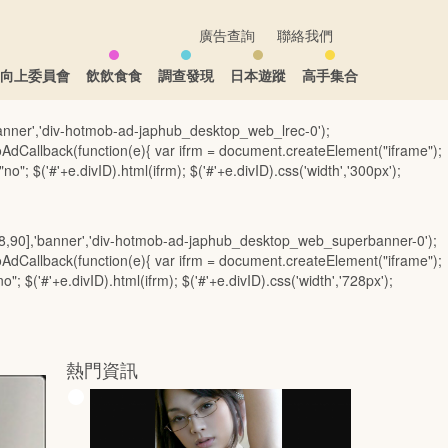
廣告查詢
聯絡我們
生向上委員會
飲飲食食
調查發現
日本遊蹤
高手集合
banner','div-hotmob-ad-japhub_desktop_web_lrec-0');
AdCallback(function(e){ var ifrm = document.createElement("iframe");
o"; $('#'+e.divID).html(ifrm); $('#'+e.divID).css('width','300px');
28,90],'banner','div-hotmob-ad-japhub_desktop_web_superbanner-0');
AdCallback(function(e){ var ifrm = document.createElement("iframe");
"; $('#'+e.divID).html(ifrm); $('#'+e.divID).css('width','728px');
熱門資訊