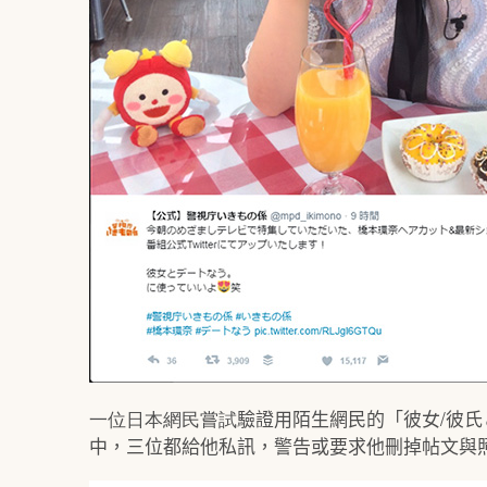
一位日本網民嘗試
驗證用陌生網民的「彼女/彼
中，三位都給他私訊，警告或要求他刪掉帖文與