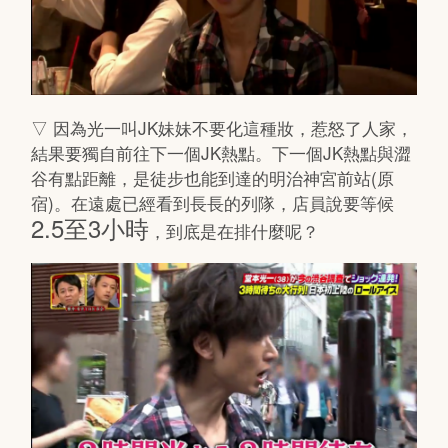
▽ 因為光一叫JK妹妹不要化這種妝，惹怒了人家，
結果要獨自前往下一個JK熱點。下一個JK熱點與澀
谷有點距離，是徒步也能到達的明治神宮前站(原
宿)。在遠處已經看到長長的列隊，店員說要等候
2.5至3小時
，到底是在排什麼呢？