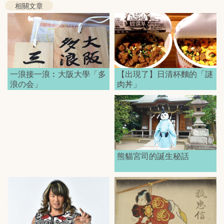
相關文章
一浪接一浪︰大阪大學「多
【出現了】日清杯麵的「謎
浪の会」
肉丼」
熊貓宮司的誕生秘話