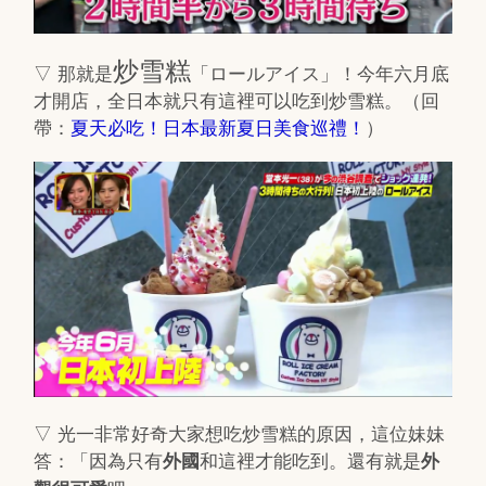
炒雪糕
▽ 那就是
「ロールアイス」！今年六月底
才開店，全日本就只有這裡可以吃到炒雪糕。（回
帶：
夏天必吃！日本最新夏日美食巡禮！
）
▽ 光一非常好奇大家想吃炒雪糕的原因，這位妹妹
答：「因為只有
和這裡才能吃到。還有就是
外國
外