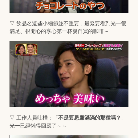
▽ 飲品名這些小細節並不重要，最緊要看到光一很
滿足、很開心的享心第一杯親自買的咖啡～
▽ 工作人員吐槽：「
」
不是要忌廉滿滿的那種嗎？
光一已經懶得回應了～～