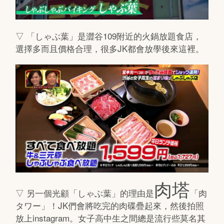
▽ 「しゃぶ葉」是澀谷109附近的火鍋放題食店，
選擇多而且價格合理，很多JK都會放學後來這裡。
肉塔
▽ 另一個光顧「しゃぶ葉」的理由是
「肉
タワー」！JK們會將吃完的肉碟疊起來，然後拍照
放上instagram。女子高中生之間總是流行些莫名其