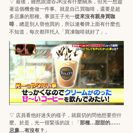
▽ 最後，雖然跟澀谷JK沒有什麼關系，但光一想趁
著這個機會做一件事。就是自己買咖啡，還要是超
多忌廉的那種。事源王子光一
從來沒有親身買咖
，總是別人替他買的，所以連餐牌上面有什麼也
啡
不知道，每次都拜托人「買凍咖啡就好了」。
▽ 店員看他好迷失的樣子，就親切的問他想要些什
麼。於是，光一很緊張的說：「
那種…甜甜的……
」
忌廉…有沒有？