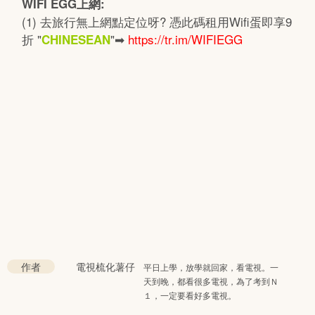
WIFI EGG上網:
(1) 去旅行無上網點定位呀? 憑此碼租用Wifi蛋即享9
折 "
"➡
https://tr.im/WIFIEGG
CHINESEAN
作者
電視梳化薯仔
平日上學，放學就回家，看電視。一
天到晚，都看很多電視，為了考到Ｎ
１，一定要看好多電視。