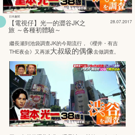
日本趣聞
【電視仔】光一的澀谷JK之
28.07.2017
旅 ～各種初體驗～
繼長瀬到池袋調查JK的今期流行，《櫻井・有吉
大叔級的偶像
THE夜会》又再派
去做調查。