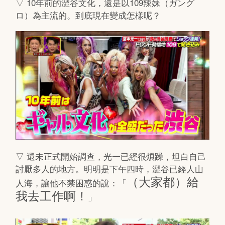
▽ 10年前的澀谷文化，還是以109辣妹（ガング
ロ）為主流的。到底現在變成怎樣呢？
▽ 還未正式開始調查，光一已經很煩躁，坦白自己
討厭多人的地方。明明是下午四時，澀谷已經人山
（大家都）給
人海，讓他不禁困惑的說：「
我去工作啊！
」