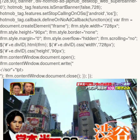
[728,90],'banner','div-hotmob-ad-japhub_desktop_web_superbanner-
0'); hotmob_tag.features.isSmartBanner(false,728);
hotmob_tag.features.setStopCallingOnOSs(['android','ios']);
hotmob_tag.callback.defineOnNoAdCallback(function(e){ var ifrm =
document.createElement("iframe"); ifrm.style.width="728px";
ifrm.style.height="90px"; ifrm.style.border="none";
ifrm.style.margin="0"; ifrm.style.overflow="hidden"; ifrm.scrolling="no";
$('#'+e.divID).html(ifrm); $('#'+e.divID).css('width','728px');
$('#'+e.divID).css('height','90px');
ifrm.contentWindow.document.open();
ifrm.contentWindow.document.write("
<\/scr"+"ipt>
"); ifrm.contentWindow.document.close(); }); });