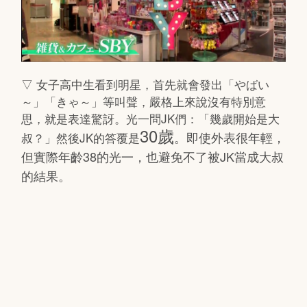
▽ 女子高中生看到明星，首先就會發出「やばい
～」「きゃ～」等叫聲，嚴格上來說沒有特別意
思，就是表達驚訝。光一問JK們：「幾歲開始是大
30歲
。即使外表很年輕，
叔？」然後JK的答覆是
但實際年齡38的光一，也避免不了被JK當成大叔
的結果。