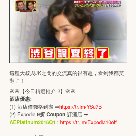
這種大叔與JK之間的交流真的很有趣，看到我都笑
翻了！
🌸🌸【今日精選推介 2】🌸🌸
酒店優惠:
(1) 酒店價錢格到盡 ➡
https://tr.im/YSu7B
(2) Expedia
訂酒店 ➡
9
折
Coupon
:
https://tr.im/Expedia10off
AEPlatinum2016Q1