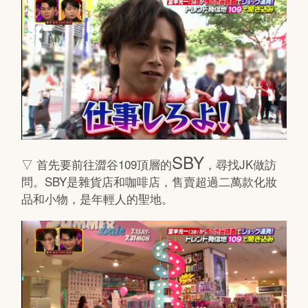
SBY
▽ 首先要前往澀谷109頂層的
，尋找JK做訪
問。SBY是雜貨店和咖啡店，售賣超過二萬款化妝
品和小物，是年輕人的聖地。