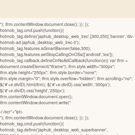
"); ifrm.contentWindow.document.close(); }); });
hotmob_tag.cmd.push(function(){
hotmob_tag.define('japhub_desktop_web_lrec',[300,250],'banner','div-
hotmob-ad-japhub_desktop_web_lrec-0');
hotmob_tag.features.isSmartBanner(false,300);
hotmob_tag.features.setStopCallingOnOSs(['android','ios']);
hotmob_tag.callback.defineOnNoAdCallback(function(e){ var ifrm =
document.createElement("iframe"); ifrm.style.width="300px";
ifrm.style.height="250px"; ifrm.style.border="none";
ifrm.style.margin="0"; ifrm.style.overflow="hidden"; ifrm.scrolling="no";
$('#'+e.divID).html(ifrm); $('#'+e.divID).css('width','300px');
$('#'+e.divID).css('height','250px');
ifrm.contentWindow.document.open();
ifrm.contentWindow.document.write("
<\/scr"+"ipt>
"); ifrm.contentWindow.document.close(); }); });
hotmob_tag.cmd.push(function(){
hotmob_tag.define('japhub_desktop_web_superbanner',