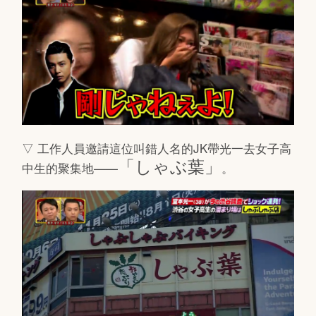
▽ 工作人員邀請這位叫錯人名的JK帶光一去女子高
「しゃぶ葉」
中生的聚集地——
。