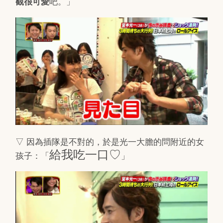
吧。」
觀很可愛
▽ 因為插隊是不對的，於是光一大膽的問附近的女
給我吃一口♡
孩子：「
」