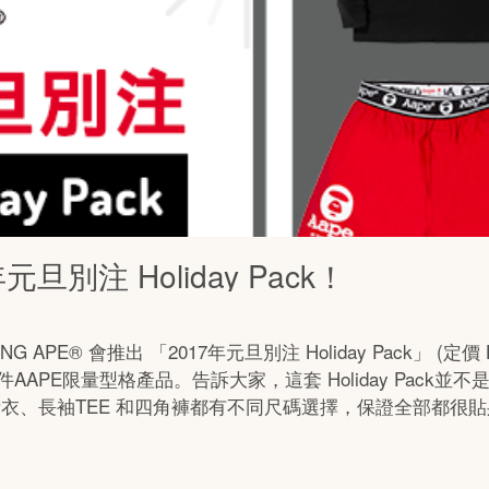
旦別注 Holiday Pack！
HING APE® 會推出 「
2017年元旦別注 Holiday Pack」 (定價
件
AAPE
限量型格產品。告訴大家，這套 Holiday Pack
、長袖TEE 和四角褲都有不同尺碼選擇，保證全部都很貼身！來看