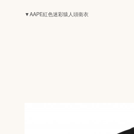
▼
AAPE
紅色迷彩猿人頭衛
衣